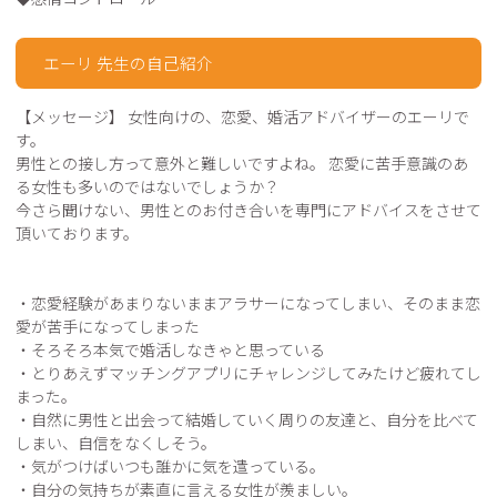
エーリ 先生の自己紹介
【メッセージ】 女性向けの、恋愛、婚活アドバイザーのエーリで
す。 

男性との接し方って意外と難しいですよね。 恋愛に苦手意識のあ
る女性も多いのではないでしょうか？ 

今さら聞けない、男性とのお付き合いを専門にアドバイスをさせて
頂いております。 

・恋愛経験があまりないままアラサーになってしまい、そのまま恋
愛が苦手になってしまった 

・そろそろ本気で婚活しなきゃと思っている 

・とりあえずマッチングアプリにチャレンジしてみたけど疲れてし
まった。

・自然に男性と出会って結婚していく周りの友達と、自分を比べて
しまい、自信をなくしそう。 

・気がつけばいつも誰かに気を遣っている。 

・自分の気持ちが素直に言える女性が羨ましい。 
