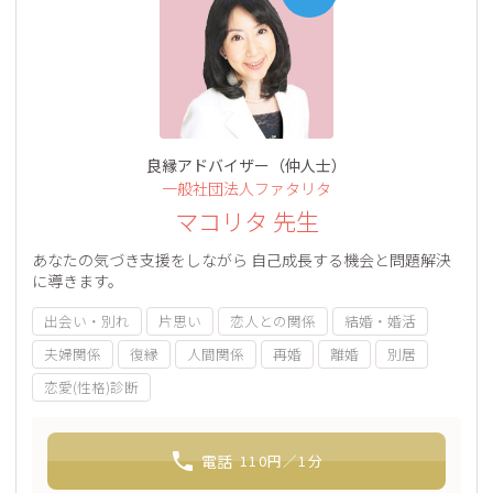
良縁アドバイザー（仲人士）
一般社団法人ファタリタ
マコリタ 先生
あなたの気づき支援をしながら 自己成長する機会と問題解決
に導きます。
出会い・別れ
片思い
恋人との関係
結婚・婚活
夫婦関係
復縁
人間関係
再婚
離婚
別居
恋愛(性格)診断
電話
110
円／1分