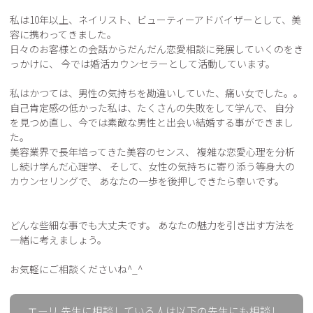
私は10年以上、ネイリスト、ビューティーアドバイザーとして、美
容に携わってきました。 

日々のお客様との会話からだんだん恋愛相談に発展していくのをき
っかけに、 今では婚活カウンセラーとして活動しています。 

私はかつては、男性の気持ちを勘違いしていた、痛い女でした。。 

自己肯定感の低かった私は、たくさんの失敗をして学んで、 自分
を見つめ直し、今では素敵な男性と出会い結婚する事ができまし
た。 

美容業界で長年培ってきた美容のセンス、 複雑な恋愛心理を分析
し続け学んだ心理学、 そして、女性の気持ちに寄り添う等身大の
カウンセリングで、 あなたの一歩を後押しできたら幸いです。 

どんな些細な事でも大丈夫です。 あなたの魅力を引き出す方法を
一緒に考えましょう。 

エーリ 先生に相談している人は以下の先生にも相談し