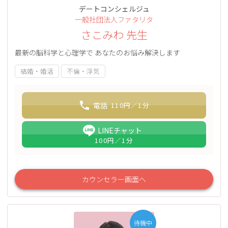
デートコンシェルジュ
一般社団法人ファタリタ
さこみわ 先生
最新の脳科学と心理学で あなたのお悩み解決します
結婚・婚活
不倫・浮気
電話
110
円／1分
LINEチャット
100
円／1分
カウンセラー画面へ
待機中