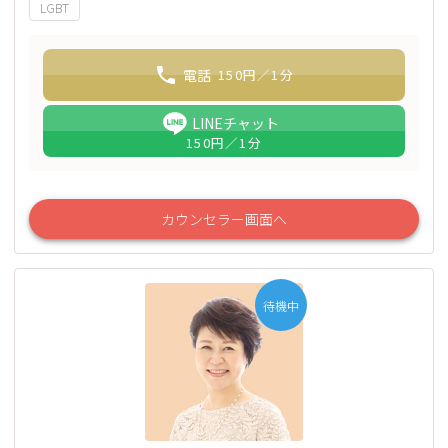
LGBT
電話
150
円／1分
LINEチャット
150
円／1分
カウンセラー画面へ
待機中