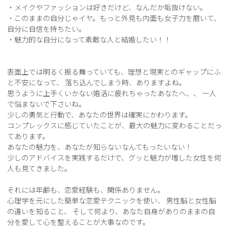
・メイクやファッションは好きだけど、なんだか垢抜けない。 

・このままの自分じゃイヤ。もっと外見も内面も女子力を磨いて、
自分に自信を持ちたい。 

・魅力的な自分になって素敵な人と結婚したい！！ 

表面上では明るく振る舞っていても、理想と現実とのギャップにふ
と不安になって、 落ち込んでしまう時、ありますよね。 

思うように上手くいかない婚活に疲れちゃったあなたへ、、 一人
で悩まないで下さいね。 

少しの勇気と行動で、あなたの世界は確実にかわります。 

コンプレックスに感じていたことが、最大の魅力に変わることだっ
てあります。 

あなたの魅力を、あなたが知らないなんてもったいない！ 

少しのアドバイスを実践するだけで、グッと魅力が増した女性を何
人も見てきました。 

それには年齢も、恋愛経験も、関係ありません。 

心理学を元にした簡単な恋愛テクニックを使い、 男性脳と女性脳
の違いを知ること、 そして何より、あなた自身がありのままの自
分を愛して心を整えることが大事なのです。
