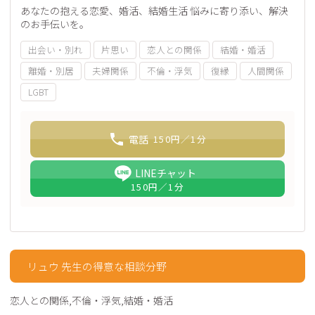
あなたの抱える恋愛、婚活、結婚生活 悩みに寄り添い、解決
のお手伝いを。
出会い・別れ
片思い
恋人との関係
結婚・婚活
離婚・別居
夫婦関係
不倫・浮気
復縁
人間関係
LGBT
電話
150
円／1分
LINEチャット
150
円／1分
リュウ 先生の得意な相談分野
恋人との関係,不倫・浮気,結婚・婚活