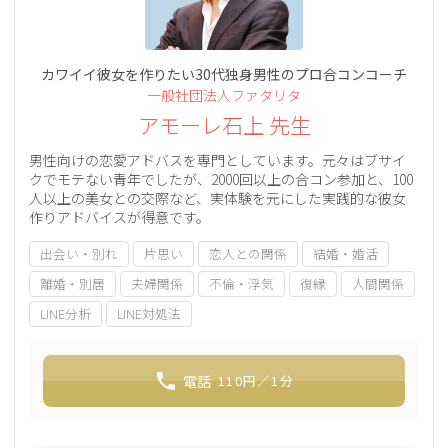
カワイイ彼女を作りたい30代独身男性のプロ合コンコーチ
一般社団法人ファタリタ
アモーレ石上 先生
男性向けの恋愛アドバスを専門としています。元々はブサイ
クでモテない青年でしたが、2000回以上の合コン参加と、100
人以上の美女との交際など、実体験を元にした実践的な彼女
作りアドバイスが得意です。
出会い・別れ
片思い
恋人との関係
結婚・婚活
離婚・別居
夫婦関係
不倫・浮気
復縁
人間関係
LINE分析
LINE対処法
電話
110
円／1分