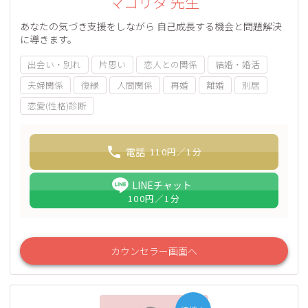
マコリタ 先生
あなたの気づき支援をしながら 自己成長する機会と問題解決
に導きます。
出会い・別れ
片思い
恋人との関係
結婚・婚活
夫婦関係
復縁
人間関係
再婚
離婚
別居
恋愛(性格)診断
電話
110
円／1分
LINEチャット
100
円／1分
カウンセラー画面へ