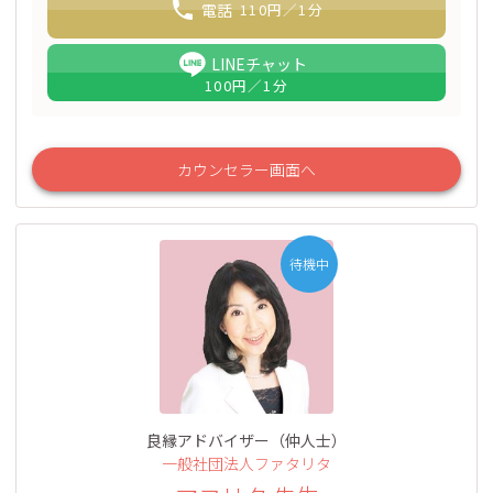
電話
110
円／1分
LINEチャット
100
円／1分
カウンセラー画面へ
待機中
良縁アドバイザー（仲人士）
一般社団法人ファタリタ